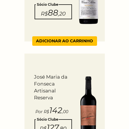
Sócio Clube
88
R$
,20
ADICIONAR AO CARRINHO
José Maria da
Fonseca
Artisanal
Reserva
142
Por R$
,00
Sócio Clube
127
R$
,80