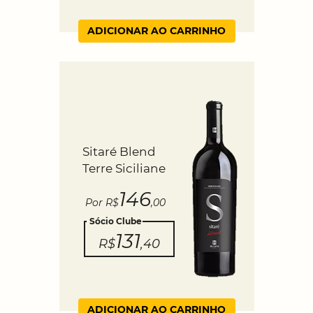
ADICIONAR AO CARRINHO
Sitaré Blend
Terre Siciliane
146
Por R$
,00
Sócio Clube
131
R$
,40
ADICIONAR AO CARRINHO