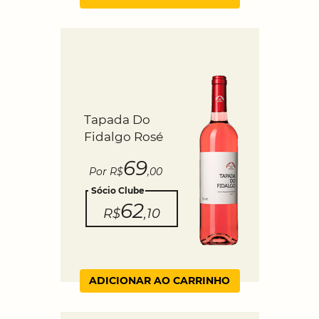
Tapada Do
Fidalgo Rosé
69
Por R$
,00
Sócio Clube
62
R$
,10
ADICIONAR AO CARRINHO