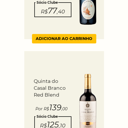
Sócio Clube
77
R$
,40
ADICIONAR AO CARRINHO
Quinta do
Casal Branco
Red Blend
139
Por R$
,00
Sócio Clube
125
R$
,10