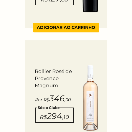
ADICIONAR AO CARRINHO
Rollier Rosé de
Provence
Magnum
346
Por R$
,00
Sócio Clube
294
R$
,10