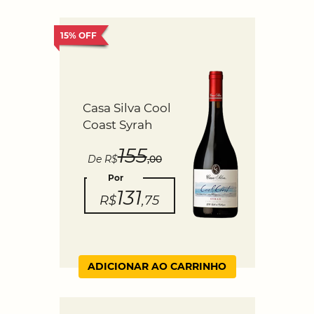
15% OFF
Casa Silva Cool
Coast Syrah
155
De R$
,00
Por
131
R$
,75
ADICIONAR AO CARRINHO