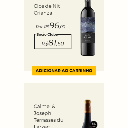
Clos de Nit
Crianza
96
Por R$
,00
Sócio Clube
81
R$
,60
ADICIONAR AO CARRINHO
Calmel &
Joseph
Terrasses du
Larzac