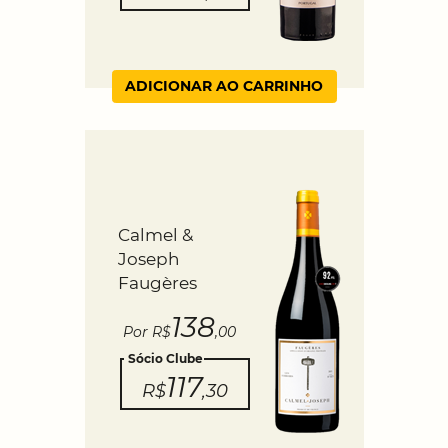
ADICIONAR AO CARRINHO
Calmel &
Joseph
Faugères
138
Por R$
,00
Sócio Clube
117
R$
,30