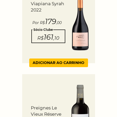
Viapiana Syrah
2022
179
Por R$
,00
Sócio Clube
161
R$
,10
ADICIONAR AO CARRINHO
Preignes Le
Vieux Réserve