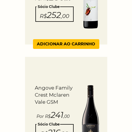
Sócio Clube
252
R$
,00
ADICIONAR AO CARRINHO
Angove Family
Crest Mclaren
Vale GSM
241
Por R$
,00
Sócio Clube