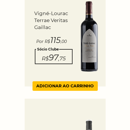
Vigné-Lourac
Terrae Veritas
Gaillac
115
Por R$
,00
Sócio Clube
97
R$
,75
ADICIONAR AO CARRINHO