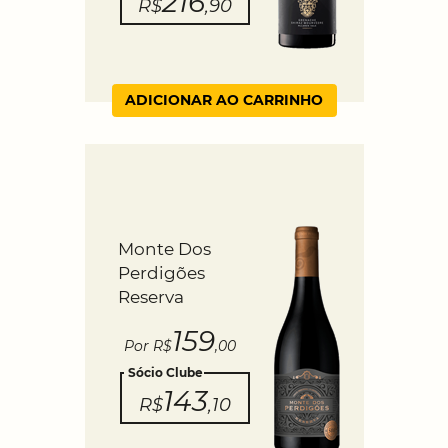
216
R$
,90
ADICIONAR AO CARRINHO
Monte Dos
Perdigões
Reserva
159
Por R$
,00
Sócio Clube
143
R$
,10