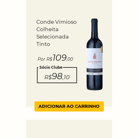
Conde Vimioso
Colheita
Selecionada
Tinto
109
Por R$
,00
Sócio Clube
98
R$
,10
ADICIONAR AO CARRINHO