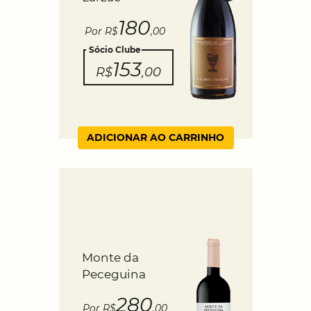
180
Por R$
,00
Sócio Clube
153
R$
,00
ADICIONAR AO CARRINHO
Monte da
Peceguina
280
Por R$
,00