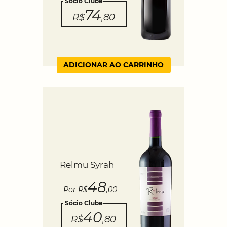
Sócio Clube
74
R$
,80
ADICIONAR AO CARRINHO
Relmu Syrah
48
Por R$
,00
Sócio Clube
40
R$
,80