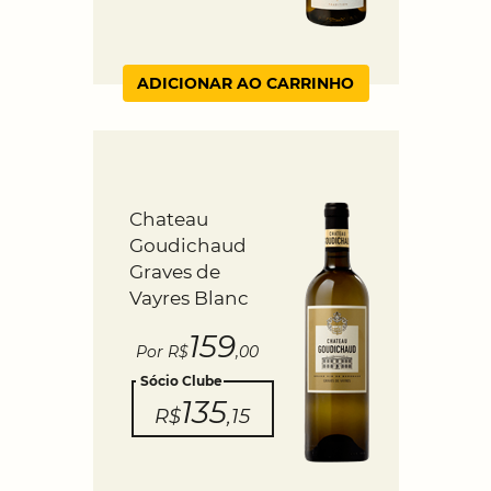
ADICIONAR AO CARRINHO
Chateau
Goudichaud
Graves de
Vayres Blanc
159
Por R$
,00
Sócio Clube
135
R$
,15