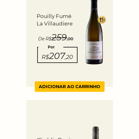
Pouilly Fumé
La Villaudiere
259
De R$
,00
Por
207
R$
,20
ADICIONAR AO CARRINHO