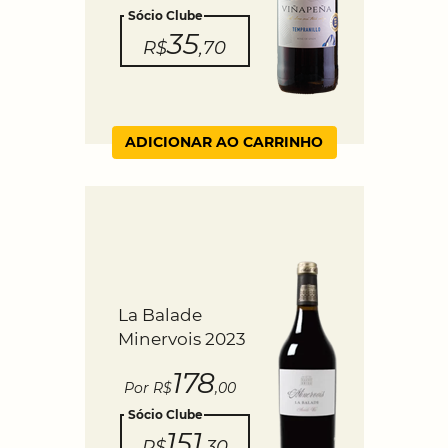
Sócio Clube
35
R$
,70
ADICIONAR AO CARRINHO
La Balade
Minervois 2023
178
Por R$
,00
Sócio Clube
151
R$
,30