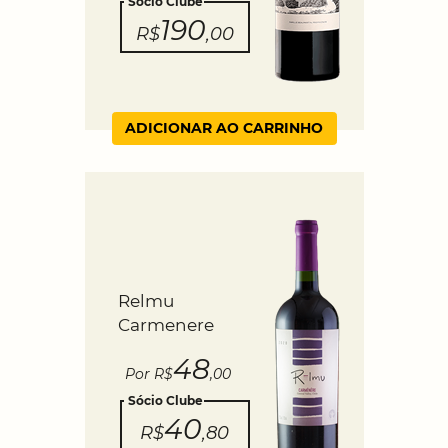
Sócio Clube
190
R$
,00
ADICIONAR AO CARRINHO
Relmu
Carmenere
48
Por R$
,00
Sócio Clube
40
R$
,80