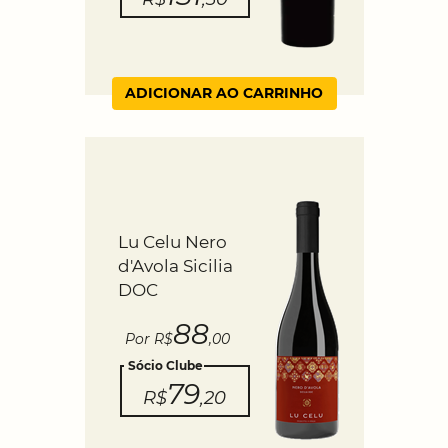
ADICIONAR AO CARRINHO
Lu Celu Nero
d'Avola Sicilia
DOC
88
Por R$
,00
Sócio Clube
79
R$
,20