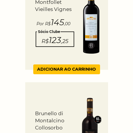
Montfollet
Vieilles Vignes
145
Por R$
,00
Sócio Clube
123
R$
,25
ADICIONAR AO CARRINHO
Brunello di
Montalcino
Collosorbo