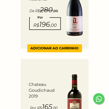
280
De R$
,00
Por
196
R$
,00
ADICIONAR AO CARRINHO
Chateau
Goudichaud
2019
165
Por R$
,00