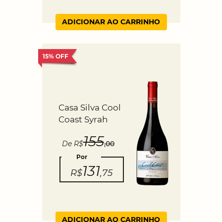
ADICIONAR AO CARRINHO
15% OFF
Casa Silva Cool
Coast Syrah
155
De R$
,00
Por
131
R$
,75
ADICIONAR AO CARRINHO