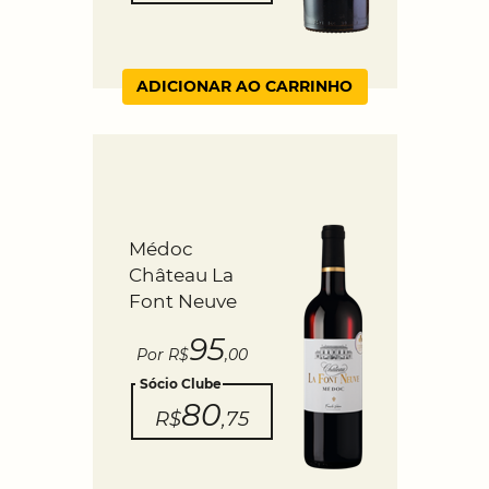
ADICIONAR AO CARRINHO
Médoc
Château La
Font Neuve
95
Por R$
,00
Sócio Clube
80
R$
,75