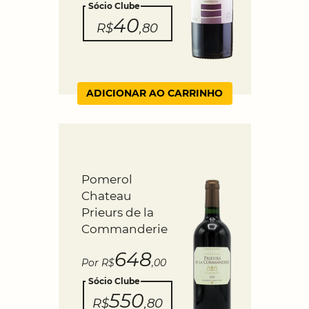
Sócio Clube
40
R$
,80
ADICIONAR AO CARRINHO
Pomerol
Chateau
Prieurs de la
Commanderie
648
Por R$
,00
Sócio Clube
550
R$
,80