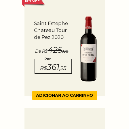
15% OFF
Saint Estephe
Chateau Tour
de Pez 2020
425
De R$
,00
Por
361
R$
,25
ADICIONAR AO CARRINHO