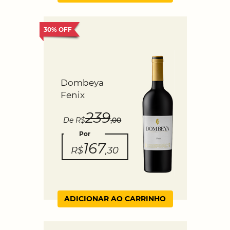
30% OFF
Dombeya
Fenix
239
De R$
,00
Por
167
R$
,30
ADICIONAR AO CARRINHO