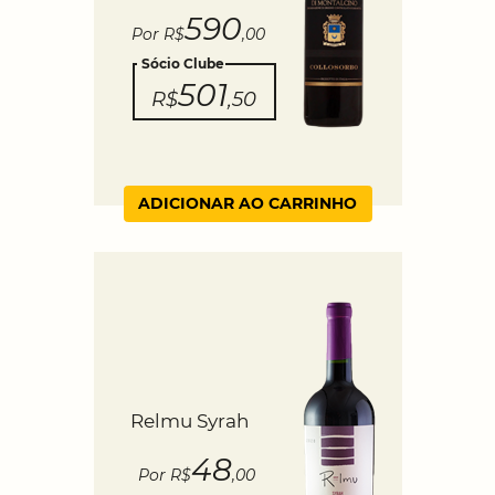
590
Por R$
,00
Sócio Clube
501
R$
,50
ADICIONAR AO CARRINHO
Relmu Syrah
48
Por R$
,00