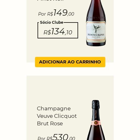
149
Por R$
,00
Sócio Clube
134
R$
,10
ADICIONAR AO CARRINHO
Champagne
Veuve Clicquot
Brut Rose
530
Por R$
,00