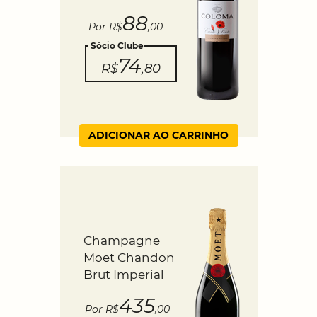
88
Por R$
,00
Sócio Clube
74
R$
,80
ADICIONAR AO CARRINHO
Champagne
Moet Chandon
Brut Imperial
435
Por R$
,00