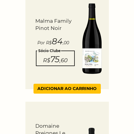
Malma Family
Pinot Noir
84
Por R$
,00
Sócio Clube
75
R$
,60
ADICIONAR AO CARRINHO
Domaine
Preignes Le