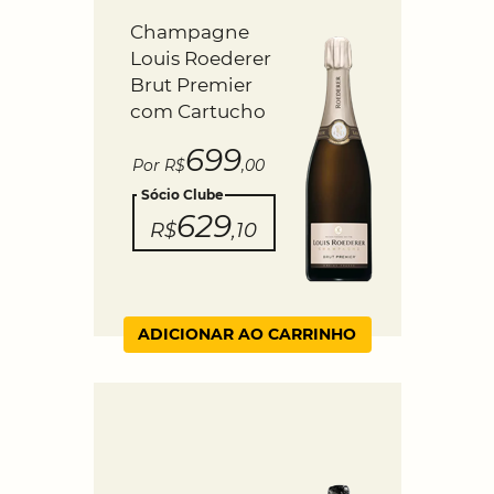
Champagne
Louis Roederer
Brut Premier
com Cartucho
699
Por R$
,00
Sócio Clube
629
R$
,10
ADICIONAR AO CARRINHO