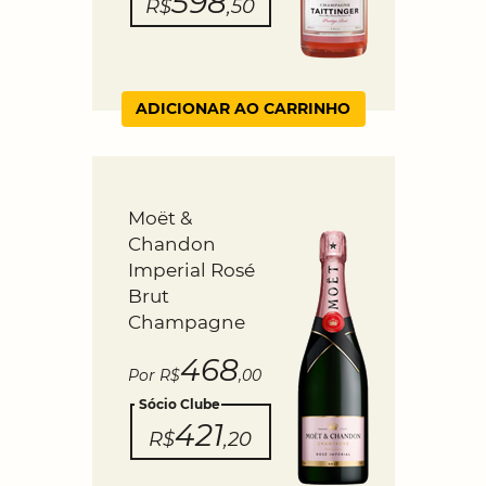
598
R$
,50
ADICIONAR AO CARRINHO
Moët &
Chandon
Imperial Rosé
Brut
Champagne
468
Por R$
,00
Sócio Clube
421
R$
,20