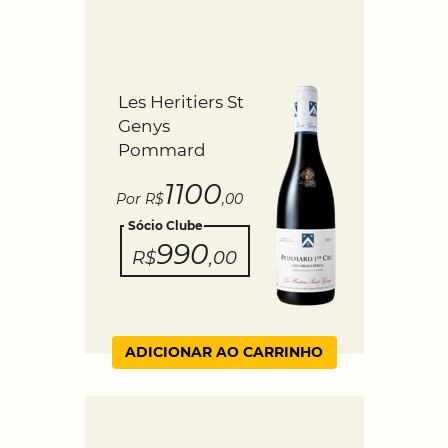
Les Heritiers St
Genys
Pommard
1100
Por R$
,00
Sócio Clube
990
R$
,00
ADICIONAR AO CARRINHO