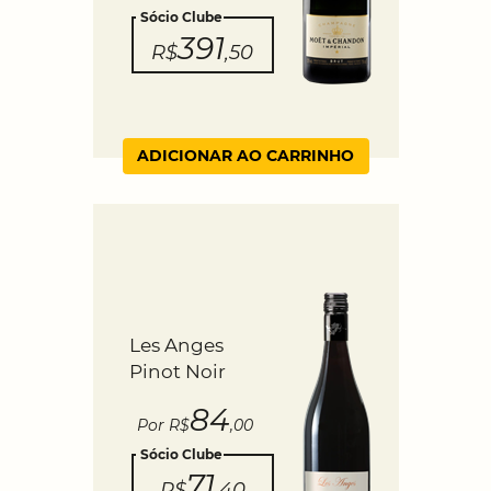
Sócio Clube
391
R$
,50
ADICIONAR AO CARRINHO
Les Anges
Pinot Noir
84
Por R$
,00
Sócio Clube
71
R$
,40