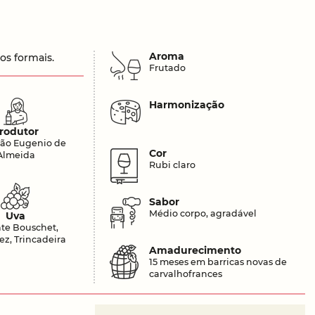
Aroma
os formais.
Frutado
Harmonização
rodutor
ão Eugenio de
Cor
Almeida
Rubi claro
Sabor
Médio corpo, agradável
Uva
nte Bouschet,
z, Trincadeira
Amadurecimento
15 meses em barricas novas de
carvalhofrances