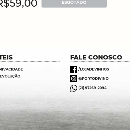
R$59,00
ESGOTADO
TEIS
FALE CONOSCO
PRIVACIDADE
/LOJADEVINHOS
DEVOLUÇÃO
@PORTODIVINO
(21) 97269-2094