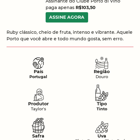
Assinante do Clube Porto di Vino
paga apenas
R$103,50
ASSINE AGORA
Ruby clássico, cheio de fruta, intenso e vibrante. Aquele
Porto que você abre e todo mundo gosta, sem erro.
País
Região
Portugal
Douro
Produtor
Tipo
Taylor's
Tinto
Safra
Uva