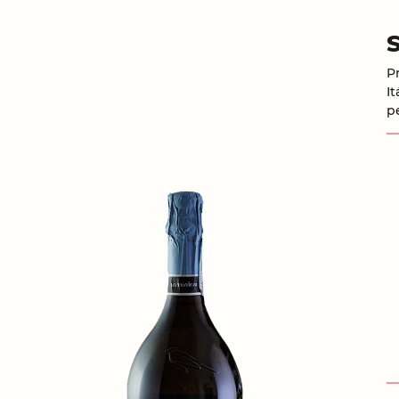
P
I
p