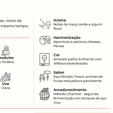
Aroma
so, norte da
Notas de maça verde e algum
 ao mesmo tempo,
floral
Harmonização
Aperitivos e petiscos, Massas,
Peixes
Cor
rodutor
Amarelo palha brilhante com
a Tordera
reflexos esverdeados
Sabor
Equilibrado, fresco, aromas de
frutas realçados e persistente
Uva
Glera
Amadurecimento
Método Charmat - segunda
fermentação em tanques de aço
inox.