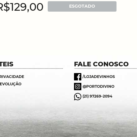
R$129,00
ESGOTADO
TEIS
FALE CONOSCO
PRIVACIDADE
/LOJADEVINHOS
DEVOLUÇÃO
@PORTODIVINO
(21) 97269-2094