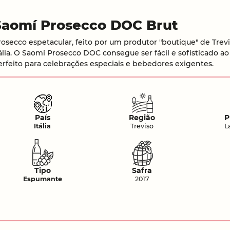
Saomí Prosecco DOC Brut
rosecco espetacular, feito por um produtor "boutique" de Trevi
tália. O Saomí Prosecco DOC consegue ser fácil e sofisticado
erfeito para celebrações especiais e bebedores exigentes.
País
Região
P
Itália
Treviso
L
Tipo
Safra
Espumante
2017