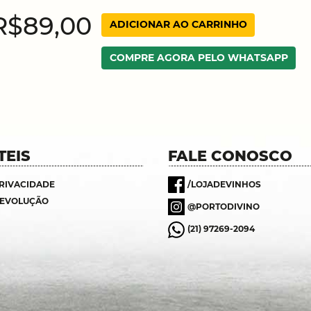
R$89,00
ADICIONAR AO CARRINHO
COMPRE AGORA PELO WHATSAPP
TEIS
FALE CONOSCO
PRIVACIDADE
/LOJADEVINHOS
DEVOLUÇÃO
@PORTODIVINO
(21) 97269-2094