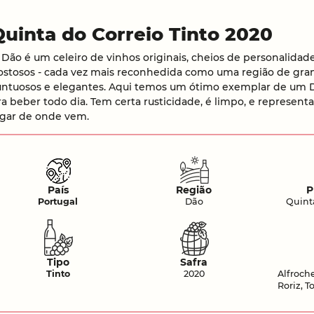
Quinta do Correio Tinto 2020
 Dão é um celeiro de vinhos originais, cheios de personalidad
ostosos - cada vez mais reconhedida como uma região de gran
untuosos e elegantes. Aqui temos um ótimo exemplar de um D
ra beber todo dia. Tem certa rusticidade, é limpo, e represen
ugar de onde vem.
País
Região
P
Portugal
Dão
Quint
Tipo
Safra
Tinto
2020
Alfroche
Roriz, T