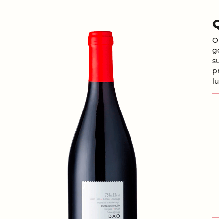
O
g
s
p
l