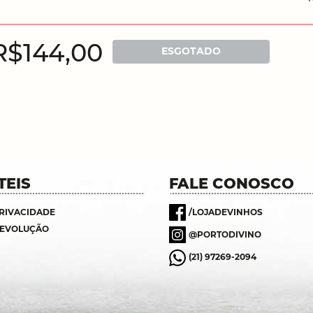
R$144,00
ESGOTADO
TEIS
FALE CONOSCO
PRIVACIDADE
/LOJADEVINHOS
DEVOLUÇÃO
@PORTODIVINO
(21) 97269-2094