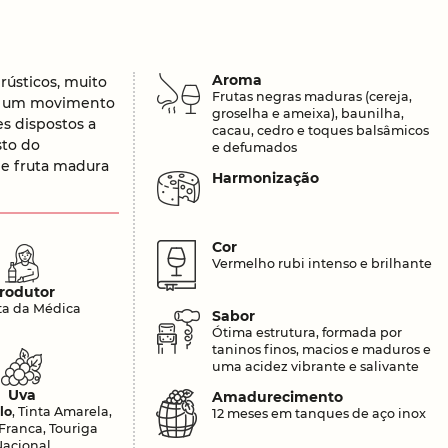
Aroma
rústicos, muito
Frutas negras maduras (cereja,
giu um movimento
groselha e ameixa), baunilha,
s dispostos a
cacau, cedro e toques balsâmicos
sto do
e defumados
de fruta madura
Harmonização
Cor
Vermelho rubi intenso e brilhante
rodutor
ta da Médica
Sabor
Ótima estrutura, formada por
taninos finos, macios e maduros e
uma acidez vibrante e salivante
Uva
Amadurecimento
lo
, Tinta Amarela,
12 meses em tanques de aço inox
Franca, Touriga
Nacional