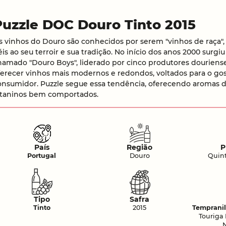
Puzzle DOC Douro Tinto 2015
s vinhos do Douro são conhecidos por serem "vinhos de raça", 
iéis ao seu terroir e sua tradição. No início dos anos 2000 sur
hamado "Douro Boys", liderado por cinco produtores douriense
ferecer vinhos mais modernos e redondos, voltados para o go
onsumidor. Puzzle segue essa tendência, oferecendo aromas 
 taninos bem comportados.
País
Região
P
Portugal
Douro
Quin
Tipo
Safra
Tinto
2015
Tempranil
Touriga 