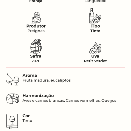
França
Languedoc
Produtor
Tipo
Preignes
Tinto
Safra
Uva
2020
Petit Verdot
Aroma
Fruta madura, eucaliptos
Harmonização
Aves e carnes brancas, Carnes vermelhas, Queijos
Cor
Tinto