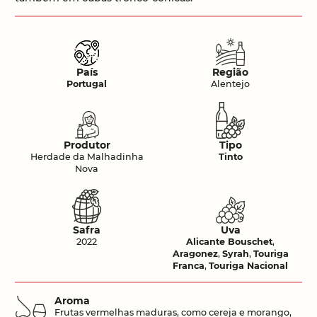
País
Região
Portugal
Alentejo
Produtor
Tipo
Herdade da Malhadinha
Tinto
Nova
Safra
Uva
2022
Alicante Bouschet
,
Aragonez
,
Syrah
,
Touriga
Franca
,
Touriga Nacional
Aroma
Frutas vermelhas maduras, como cereja e morango,