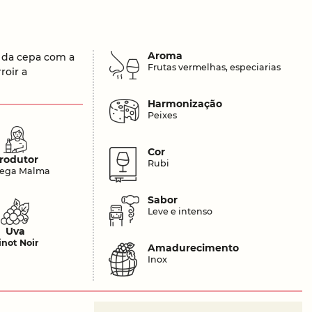
Aroma
s da cepa com a
Frutas vermelhas, especiarias
roir a
Harmonização
Peixes
Cor
rodutor
Rubi
ega Malma
Sabor
Leve e intenso
Uva
inot Noir
Amadurecimento
Inox