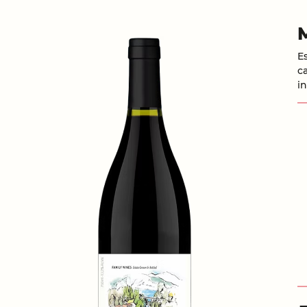
E
ca
i