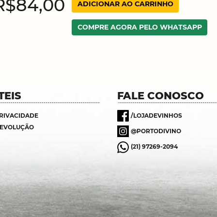
R$84,00
ADICIONAR AO CARRINHO
COMPRE AGORA PELO WHATSAPP
TEIS
FALE CONOSCO
PRIVACIDADE
/LOJADEVINHOS
DEVOLUÇÃO
@PORTODIVINO
(21) 97269-2094