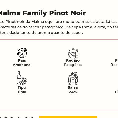
Malma Family Pinot Noir
ste Pinot noir da Malma equilibra muito bem as característica
racteristica do terroir patagônico. Da cepa traz a leveza, do ter
ntensidade tanto de aroma quanto de sabor.
País
Região
P
Argentina
Patagônia
Bod
Tipo
Safra
Tinto
2024
P