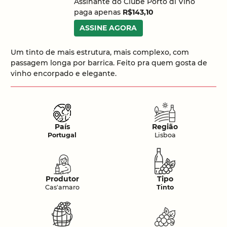
Assinante do Clube Porto di Vino
paga apenas
R$143,10
ASSINE AGORA
Um tinto de mais estrutura, mais complexo, com
passagem longa por barrica. Feito pra quem gosta de
vinho encorpado e elegante.
País
Região
Portugal
Lisboa
Produtor
Tipo
Cas'amaro
Tinto