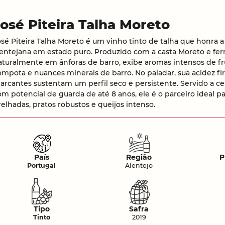
José Piteira Talha Moreto
osé Piteira Talha Moreto é um vinho tinto de talha que honra a
lentejana em estado puro. Produzido com a casta Moreto e f
aturalmente em ânforas de barro, exibe aromas intensos de f
ompota e nuances minerais de barro. No paladar, sua acidez fi
arcantes sustentam um perfil seco e persistente. Servido a cer
om potencial de guarda de até 8 anos, ele é o parceiro ideal p
relhadas, pratos robustos e queijos intenso.
País
Região
P
Portugal
Alentejo
Tipo
Safra
Tinto
2019