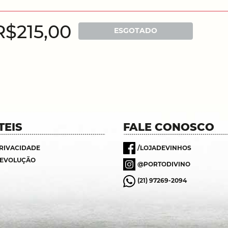
R$215,00
ESGOTADO
TEIS
FALE CONOSCO
PRIVACIDADE
/LOJADEVINHOS
DEVOLUÇÃO
@PORTODIVINO
(21) 97269-2094