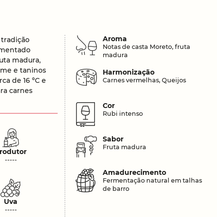
Aroma
 tradição
Notas de casta Moreto, fruta
ermentado
madura
ruta madura,
rme e taninos
Harmonização
ca de 16 ºC e
Carnes vermelhas, Queijos
ara carnes
Cor
Rubi intenso
Sabor
Fruta madura
rodutor
-----
Amadurecimento
Fermentação natural em talhas
de barro
Uva
-----