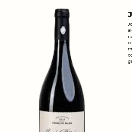
J
a
n
c
m
c
g