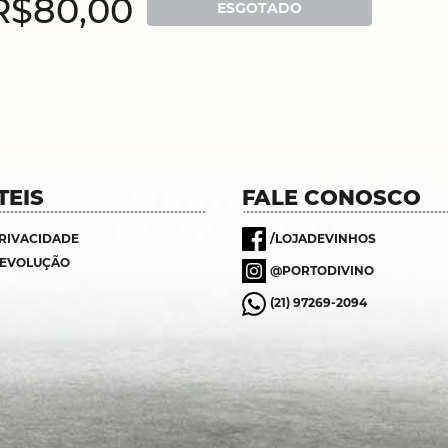
R$80,00
ESGOTADO
TEIS
FALE CONOSCO
PRIVACIDADE
/LOJADEVINHOS
DEVOLUÇÃO
@PORTODIVINO
(21) 97269-2094