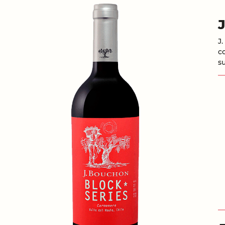
J
c
s