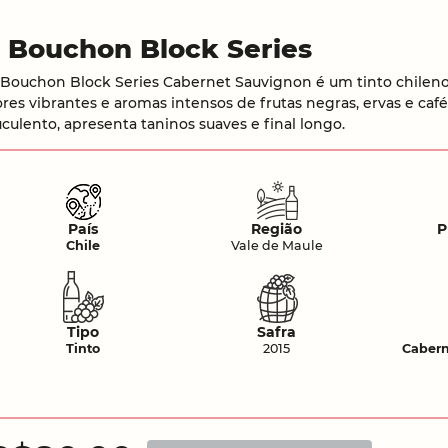
J Bouchon Block Series
. Bouchon Block Series Cabernet Sauvignon é um tinto chilen
ores vibrantes e aromas intensos de frutas negras, ervas e caf
uculento, apresenta taninos suaves e final longo.
País
Região
P
Chile
Vale de Maule
Tipo
Safra
Tinto
2015
Cabern