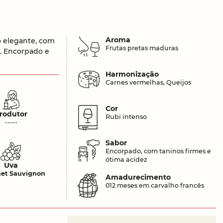
Aroma
o elegante, com
Frutas pretas maduras
é. Encorpado e
Harmonização
Carnes vermelhas, Queijos
Cor
rodutor
Rubi intenso
-----
Sabor
Encorpado, com taninos firmes e
ótima acidez
Uva
et Sauvignon
Amadurecimento
012 meses em carvalho francês