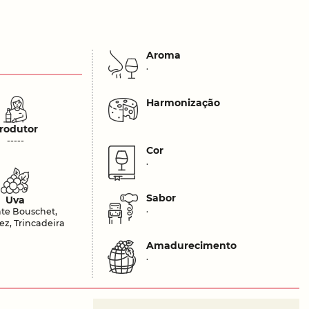
Aroma
.
Harmonização
rodutor
-----
Cor
.
Sabor
Uva
.
nte Bouschet,
z, Trincadeira
Amadurecimento
.