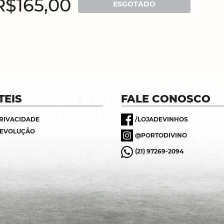
R$165,00
ESGOTADO
TEIS
FALE CONOSCO
PRIVACIDADE
/LOJADEVINHOS
DEVOLUÇÃO
@PORTODIVINO
(21) 97269-2094