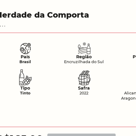
Herdade da Comporta
. . .
País
Região
P
Brasil
Encruzilhada do Sul
Tipo
Safra
Tinto
2022
Alica
Aragone