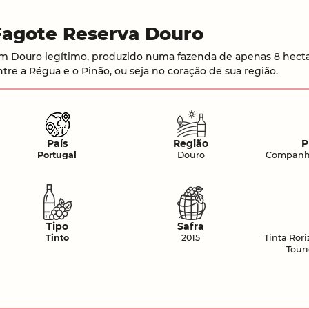
Fagote Reserva Douro
m Douro legítimo, produzido numa fazenda de apenas 8 hectar
ntre a Régua e o Pinão, ou seja no coração de sua região.
País
Região
P
Portugal
Douro
Companhi
Tipo
Safra
Tinto
2015
Tinta Rori
Tour