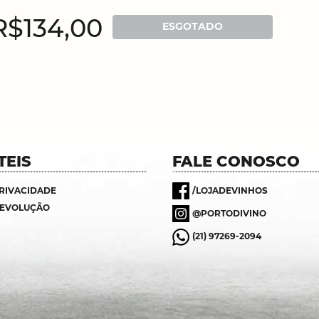
R$134,00
ESGOTADO
TEIS
FALE CONOSCO
PRIVACIDADE
/LOJADEVINHOS
DEVOLUÇÃO
@PORTODIVINO
(21) 97269-2094