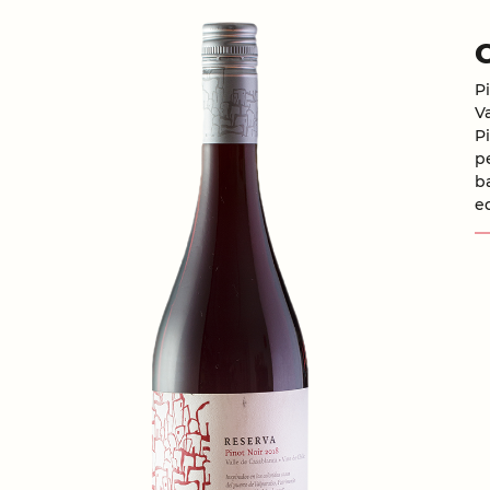
P
V
P
p
b
e