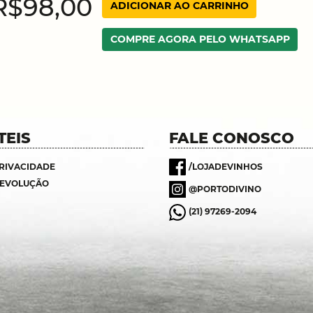
R$98,00
ADICIONAR AO CARRINHO
COMPRE AGORA PELO WHATSAPP
TEIS
FALE CONOSCO
PRIVACIDADE
/LOJADEVINHOS
DEVOLUÇÃO
@PORTODIVINO
(21) 97269-2094