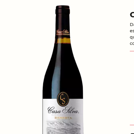
D
e
q
c