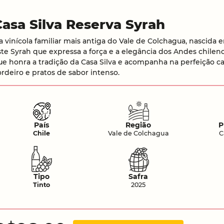
Casa Silva Reserva Syrah
a vinícola familiar mais antiga do Vale de Colchagua, nascida 
ste Syrah que expressa a força e a elegância dos Andes chilen
ue honra a tradição da Casa Silva e acompanha na perfeição c
ordeiro e pratos de sabor intenso.
País
Região
P
Chile
Vale de Colchagua
C
Tipo
Safra
Tinto
2025