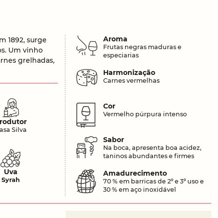
Aroma
em 1892, surge
Frutas negras maduras e
os. Um vinho
especiarias
arnes grelhadas,
Harmonização
Carnes vermelhas
Cor
Vermelho púrpura intenso
rodutor
asa Silva
Sabor
Na boca, apresenta boa acidez,
taninos abundantes e firmes
Uva
Amadurecimento
Syrah
70 % em barricas de 2º e 3º uso e
30 % em aço inoxidável